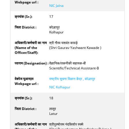
NIC Jalna
17
कोल्हापुर
Kolhapur
श्री गौरव यशवंत कावड़े
(Shri Gaurav Yashwant Kawade )
वैज्ञानिक/तकनीकी सहायक-बी
Scientific/Technical Assistant-B
राष्ट्रीय सूचना विज्ञान केंद्र , कोल्हापुर
NIC Kolhapur
18
लातूर
Latur
श्रीपुरुषोत्तम नंदकिशोर रुक्मे